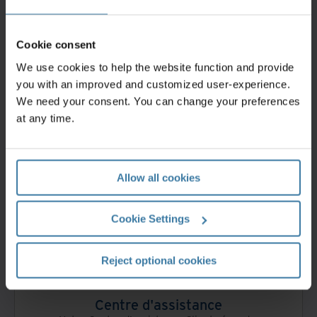
Iron Mountain vous contacte le jour ouvré suivant.
Demandez un devis
Cookie consent
We use cookies to help the website function and provide
you with an improved and customized user-experience.
We need your consent. You can change your preferences
at any time.
Se connecter à Iron Mountain
Connectez-vous à votre compte ou découvrez
comment en créer un.
Allow all cookies
Lancez-vous
Cookie Settings
Reject optional cookies
Centre d'assistance