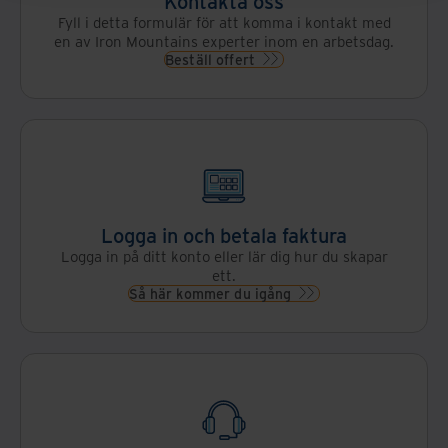
Kontakta oss
hantering.
till
Fyll i detta formulär för att komma i kontakt med
er
en av Iron Mountains experter inom en arbetsdag.
när
Beställ offert
behovet
uppstår.
Logga in och betala faktura
Logga in på ditt konto eller lär dig hur du skapar
ett.
Så här kommer du igång