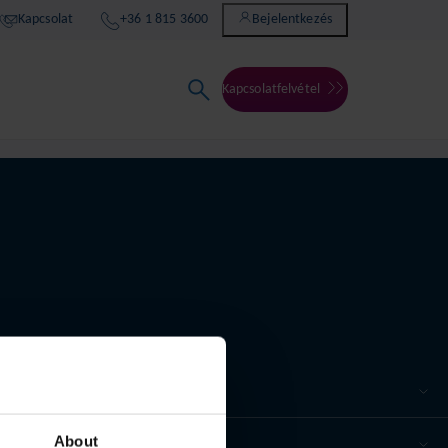
Kapcsolat
+36 1 815 3600
Bejelentkezés
Kapcsolatfelvétel
About