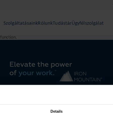
Szolgáltatásaink
Rólunk
Tudástár
Ügyfélszolgálat
a function
.
Details