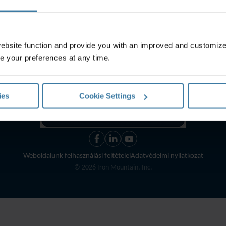
website function and provide you with an improved and customi
e your preferences at any time.
ies
Cookie Settings
Weboldalunk felhasználási feltételei
Adatvédelmi nyilatkozat
©
2026
Iron Mountain, Inc.