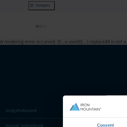
Hungary
A rendering error occurred:
(0 , a.useId)(...).replaceAll is not 
Szolgáltatásaink
Consent
Iparági megoldások