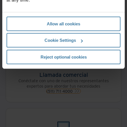
Contáctanos
Completa este formulario y un representante de
Iron Mountain te contactará en menos de un día
hábil
Allow all cookies
Obtén una cotización
Cookie Settings
Reject optional cookies
Llamada comercial
Conéctate con uno de nuestros representantes
expertos para abordar tus necesidades
(511) 711 4000