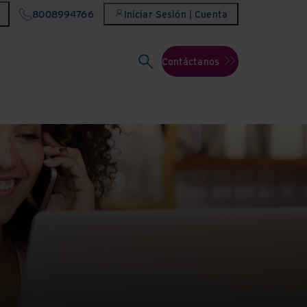
8008994766
Iniciar Sesión | Cuenta
Contáctanos