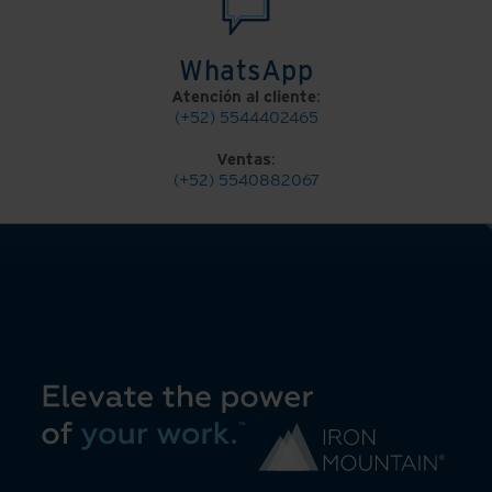
WhatsApp
Atención al cliente
:
(+52) 5544402465
Ventas
:
(+52) 5540882067