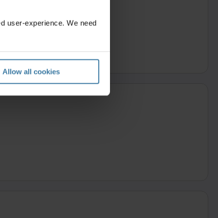
zed user-experience. We need
os de un día hábil
Allow all cookies