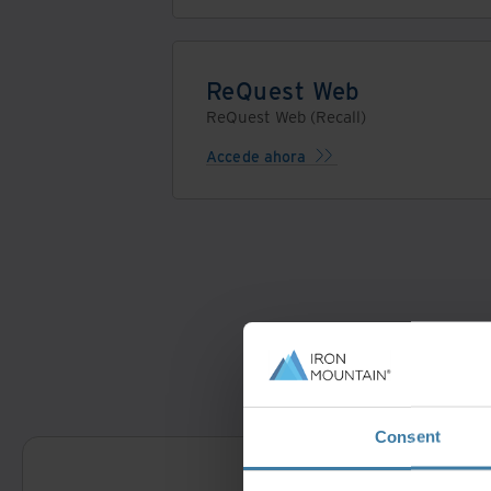
ReQuest Web
ReQuest Web (Recall)
Accede ahora
Consent