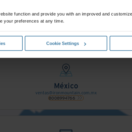
website function and provide you with an improved and customi
Contáctanos
e your preferences at any time.
mulario y un representante de Iron Mountain te contactará en men
Obtén una cotización
ies
Cookie Settings
México
ventas@ironmountain.com.mx
8008994766