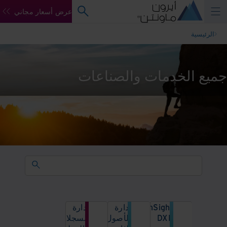
عرض أسعار مجاني
الرئيسية
جميع الخدمات والصناعات
InSight
إدارة
إدارة
DXP
الأصول
السجلات