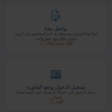
تسويقٍ
لأصول
تكنولوجيا
معلومات
انتهى
عمرها
تواصل معنا
الافتراضي،
املأ هذا النموذج وسيتصل بك أحد المختصين في آيرون
فإن
ماونتن خلال يوم عملٍ واحد.
خدماتنا
طلب عرض أسعار
قابلة
للتعديل
بحيث
تناسب
مواصفات
نشاطك
التجاري.
تسجيل الدخول ودفع الفاتورة
سجل الدخول إلى حسابك أو تعرف على كيفية إنشاء
حساب.
البدء