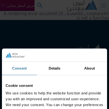
عرض أسعار مجاني
A rendering error occurred:
(0 , a.useId)(...).replaceAll
.
is not a function
Consent
Details
About
تعريف بأعمالنا
Cookie consent
حلول القطاعات
We use cookies to help the website function and provide
you with an improved and customized user-experience.
تعريف بالشركة
We need your consent. You can change your preferences